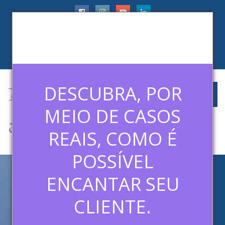
faleconosco@ledermanconsulting.com.br
(11) 99788-6745
CLIENTES
ARTIGOS
MÍDIAS
CONTATO
DESCUBRA, POR
MEIO DE CASOS
REAIS, COMO É
POSSÍVEL
ENCANTAR SEU
DISNEY COMPARTILHA
INSIGHTS COM EMPRESAS
CLIENTE.