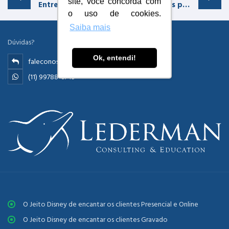
site, você concorda com
Entrevista ao Itaú
Três perguntas para David Lederman
o uso de cookies.
Saiba mais
Dúvidas?
Ok, entendi!
faleconosco@ledermanconsulting.com.br
(11) 99788-6745
O Jeito Disney de encantar os clientes Presencial e Online
O Jeito Disney de encantar os clientes Gravado