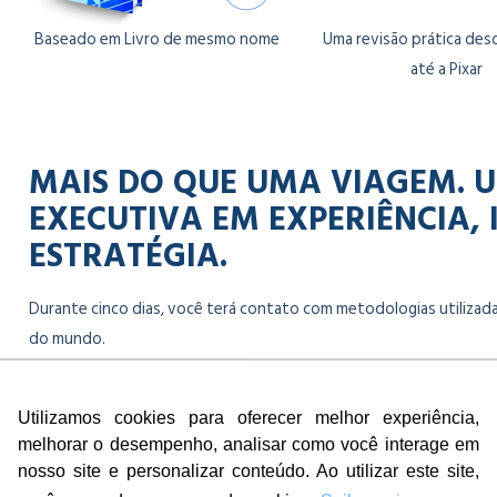
Baseado em Livro de mesmo nome
Uma revisão prática des
até a Pixar
MAIS DO QUE UMA VIAGEM. 
EXECUTIVA EM EXPERIÊNCIA,
ESTRATÉGIA.
Durante cinco dias, você terá contato com metodologias utilizad
do mundo.
Para executivos e empresários que partem de São Paulo (SP) — ou 
representa uma oportunidade única de aprender com as maiores re
Utilizamos cookies para oferecer melhor experiência,
melhorar o desempenho, analisar como você interage em
barreiras de idioma.
nosso site e personalizar conteúdo. Ao utilizar este site,