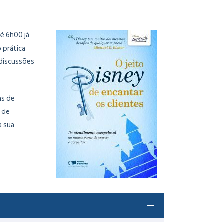
é 6h00 já
 prática
 discussões
as de
 de
a sua