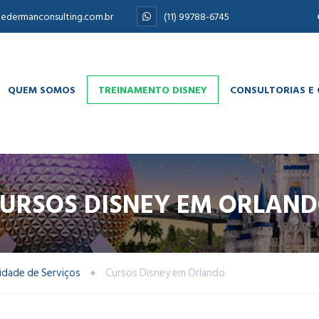
edermanconsulting.com.br
(11) 99788-6745
QUEM SOMOS
TREINAMENTO DISNEY
CONSULTORIAS E
URSOS DISNEY EM ORLAN
lidade de Serviços
Cursos Disney em Orlando