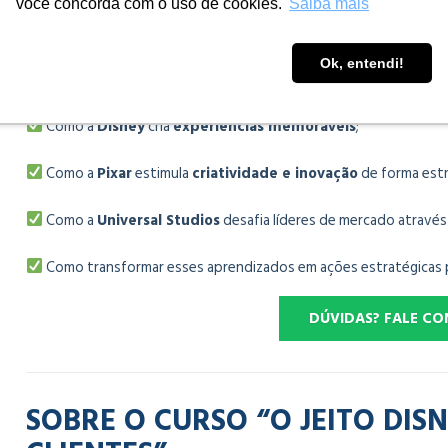
O programa combina aulas presenciais, workshops, atividades au
você concorda com o uso de cookies.
Saiba mais
Orlando para transformar conceitos em aplicações práticas para 
Ok, entendi!
Em nossos cursos, você aprenderá:
Como a
Disney
cria
experiências memoráveis
;
Como a
Pixar
estimula
criatividade e inovação
de forma estr
Como a
Universal Studios
desafia líderes de mercado através
Como transformar esses aprendizados em ações estratégicas p
DÚVIDAS? FALE C
SOBRE O CURSO “O JEITO DIS