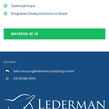
Quem participa
Programas Disney Institute no Brasil
INSCREVA-SE JÁ
Dúvidas?
faleconosco@ledermanconsulting.com.br
(11) 99788-6745