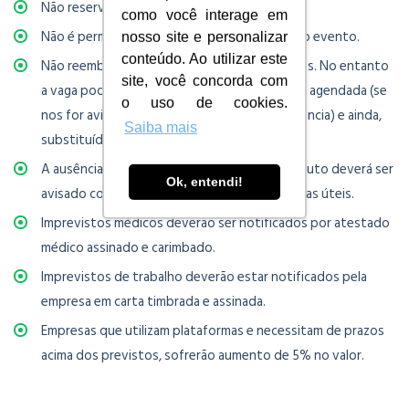
Não reservamos vagas.
como você interage em
Não é permitida a transmissão ou gravação do evento.
nosso site e personalizar
conteúdo. Ao utilizar este
Não reembolsamos o pagamento de inscrições. No entanto
site, você concorda com
a vaga poderá ser transferida para outra data agendada (se
o uso de cookies.
nos for avisado até 10 dias úteis de antecedência) e ainda,
Saiba mais
substituída por outro participante indicado.
A ausência no curso ou o envio de um substituto deverá ser
Ok, entendi!
avisado com antecedência de no mínimo 10 dias úteis.
Imprevistos médicos deverão ser notificados por atestado
médico assinado e carimbado.
Imprevistos de trabalho deverão estar notificados pela
empresa em carta timbrada e assinada.
Empresas que utilizam plataformas e necessitam de prazos
acima dos previstos, sofrerão aumento de 5% no valor.