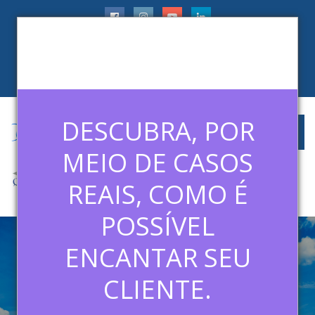
faleconosco@ledermanconsulting.com.br
(11) 99788-6745
CLIENTES
ARTIGOS
MÍDIAS
CONTATO
DESCUBRA, POR
MEIO DE CASOS
REAIS, COMO É
POSSÍVEL
ENCANTAR SEU
CURSO O JEITO DISNEY DE
ENCANTAR OS CLIENTES —
CLIENTE.
APLICADO NA PRÁTICA