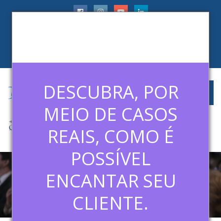
faleconosco@ledermanconsulting.com.br
(11) 99788-6745
CLIENTES
ARTIGOS
MÍDIAS
CONTATO
DESCUBRA, POR
MEIO DE CASOS
REAIS, COMO É
POSSÍVEL
ENCANTAR SEU
POLÍTICA DE PRIVACIDADE
CLIENTE.