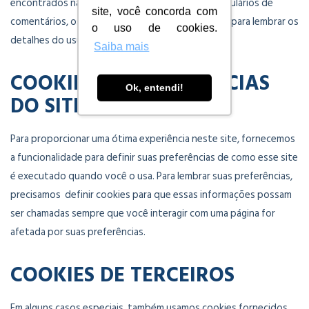
encontrados nas páginas de contato ou nos formulários de
site, você concorda com
comentários, os cookies podem ser configurados para lembrar os
o uso de cookies.
detalhes do usuário para correspondência futura.
Saiba mais
COOKIES DE PREFERÊNCIAS
Ok, entendi!
DO SITE
Para proporcionar uma ótima experiência neste site, fornecemos
a funcionalidade para definir suas preferências de como esse site
é executado quando você o usa. Para lembrar suas preferências,
precisamos definir cookies para que essas informações possam
ser chamadas sempre que você interagir com uma página for
afetada por suas preferências.
COOKIES DE TERCEIROS
Em alguns casos especiais, também usamos cookies fornecidos