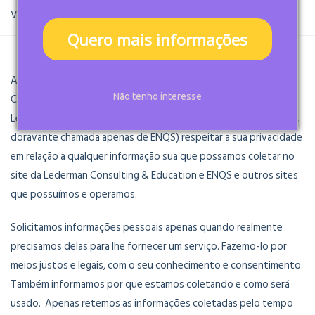
Você está aqui:
Home
Política de Privacidade
Quero mais informações
A sua privacidade é importante para nós. É política da Lederman
Consulting & Education (doravante chamada apenas de
Não tenho interesse
Lederman) e da ENQS (Escola Nacional de Qualidade de Serviços,
doravante chamada apenas de ENQS) respeitar a sua privacidade
em relação a qualquer informação sua que possamos coletar no
site da Lederman Consulting & Education e ENQS e outros sites
que possuímos e operamos.
Solicitamos informações pessoais apenas quando realmente
precisamos delas para lhe fornecer um serviço. Fazemo-lo por
meios justos e legais, com o seu conhecimento e consentimento.
Também informamos por que estamos coletando e como será
usado. Apenas retemos as informações coletadas pelo tempo