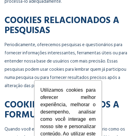
processá-lo adequadamente.
COOKIES RELACIONADOS A
PESQUISAS
Periodicamente, oferecemos pesquisas e questionários para
fornecer informações interessantes, ferramentas úteis ou para
entender nossa base de usuários com mais precisão. Essas
pesquisas podem usar cookies para lembrar quem já participou
numa pesquisa ou para fornecer resultados precisos após a
alteração das páginas.
Utilizamos cookies para
oferecer melhor
COOKIES RELACIONADOS A
experiência, melhorar o
FORMULÁRIOS
desempenho, analisar
como você interage em
nosso site e personalizar
Quando você envia dados por meio de um formulário como os
conteúdo. Ao utilizar este