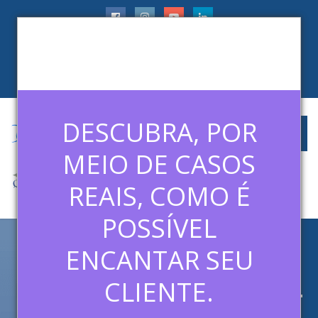
faleconosco@ledermanconsulting.com.br
(11) 99788-6745
CLIENTES
ARTIGOS
MÍDIAS
CONTATO
DESCUBRA, POR
MEIO DE CASOS
REAIS, COMO É
POSSÍVEL
ENCANTAR SEU
ARCHIVE FOR: EVENTOS
DISNEY INSTITUTE NO BRASIL
CLIENTE.