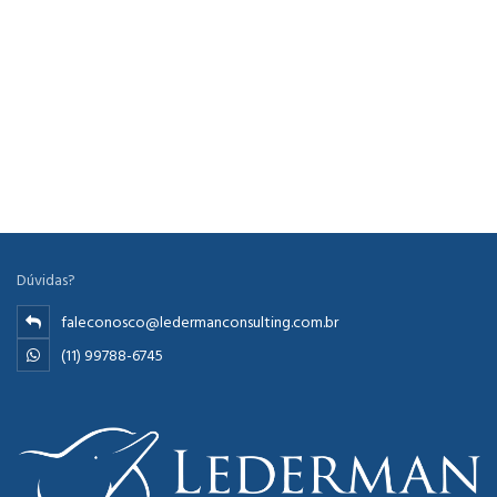
Dúvidas?
faleconosco@ledermanconsulting.com.br
(11) 99788-6745