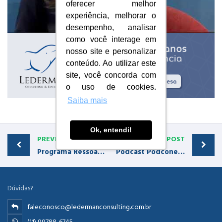
oferecer melhor
experiência, melhorar o
desempenho, analisar
como você interage em
nosso site e personalizar
conteúdo. Ao utilizar este
site, você concorda com
o uso de cookies.
Saiba mais
Ok, entendi!
PREVIOUS POST
NEXT POST
Programa Ressoar 346 – (24/05/15) – Entrevista com David Lederman
Podcast Podconectar – Varejo do Encantamento
Dúvidas?
faleconosco@ledermanconsulting.com.br
(11) 99788-6745