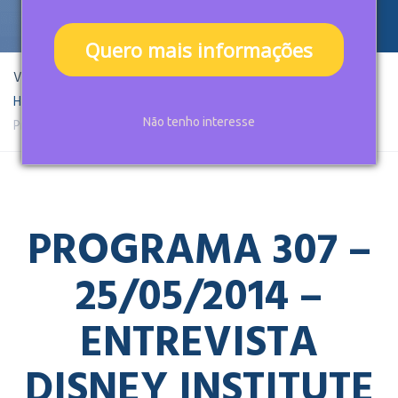
Quero mais informações
Você está aqui:
Home
Projects
Programa 307 – 25/05/2014 – Entrevista Disney Institute
Não tenho interesse
PROGRAMA 307 –
25/05/2014 –
ENTREVISTA
DISNEY INSTITUTE