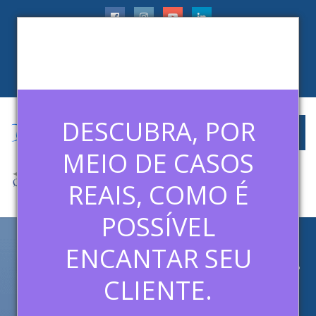
faleconosco@ledermanconsulting.com.br
(11) 99788-6745
CLIENTES
ARTIGOS
MÍDIAS
CONTATO
DESCUBRA, POR
MEIO DE CASOS
REAIS, COMO É
POSSÍVEL
ENCANTAR SEU
PROGRAMA 307 – 25/05/2014
– ENTREVISTA DISNEY
CLIENTE.
INSTITUTE