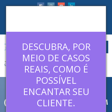
faleconosco@ledermanconsulting.com.br
(11) 99788-6745
CLIENTES
ARTIGOS
MÍDIAS
CONTATO
DESCUBRA, POR
MEIO DE CASOS
REAIS, COMO É
POSSÍVEL
ENCANTAR SEU
PROGRAMA RESSOAR 346 –
(24/05/15) – ENTREVISTA COM
CLIENTE.
DAVID LEDERMAN