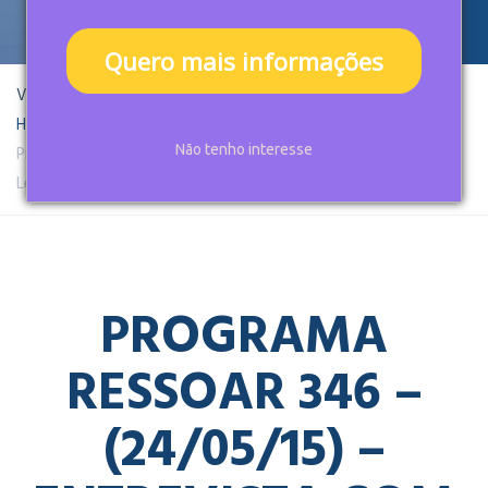
Quero mais informações
Você está aqui:
Home
Projects
Programa Ressoar 346 – (24/05/15) – Entrevista com David
Não tenho interesse
Lederman
PROGRAMA
RESSOAR 346 –
(24/05/15) –