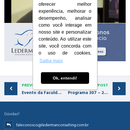
oferecer melhor
experiência, melhorar o
desempenho, analisar
como você interage em
nosso site e personalizar
conteúdo. Ao utilizar este
site, você concorda com
o uso de cookies.
Saiba mais
Ok, entendi!
PREVIOUS POST
NEXT POST
Evento da Faculdade Cruzeiro do Sul
Programa 307 – 25/05/2014 – Entrevista Disney Institute
Dúvidas?
faleconosco@ledermanconsulting.com.br