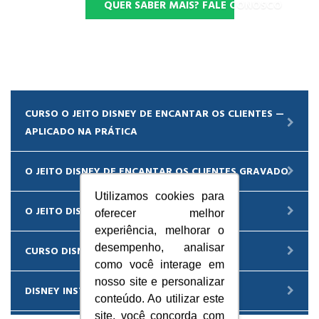
QUER SABER MAIS? FALE CONOSCO
CURSO O JEITO DISNEY DE ENCANTAR OS CLIENTES —
APLICADO NA PRÁTICA
O JEITO DISNEY DE ENCANTAR OS CLIENTES GRAVADO
Utilizamos cookies para
O JEITO DISNEY/PIXAR DE CRIAR E INOVAR
oferecer melhor
experiência, melhorar o
desempenho, analisar
CURSO DISNEY EM ORLANDO
como você interage em
nosso site e personalizar
DISNEY INSTITUTE NO BRASIL
conteúdo. Ao utilizar este
site, você concorda com