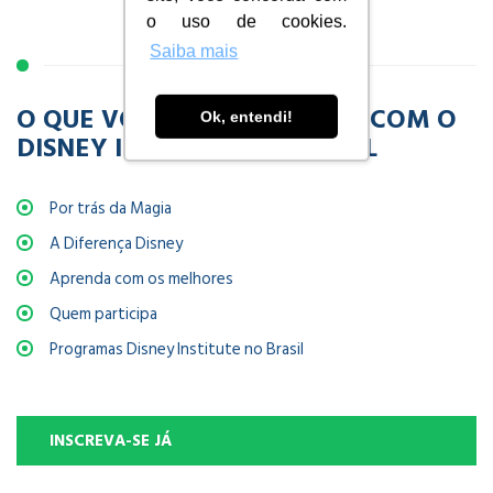
o uso de cookies.
Saiba mais
O QUE VOCÊ VAI APRENDER COM O
Ok, entendi!
DISNEY INSTITUTE NO BRASIL
Por trás da Magia
A Diferença Disney
Aprenda com os melhores
Quem participa
Programas Disney Institute no Brasil
INSCREVA-SE JÁ