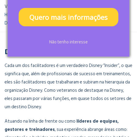
Você está aqui:
Home
Escola Nacional de Qualidade de Serviços
Quero mais informações
Disney Institute no Brasil
Aprenda com os melhores
Não tenho interesse
DISNEY INSIDERS
Cada um dos facilitadores é um verdadeiro Disney “Insider”, o que
significa que, além de profissionais de sucesso em treinamentos,
eles são facilitadores que trabalharam e subiram na hierarquia da
organização Disney. Como veteranos de destaque na Disney,
eles passaram por várias funções, em quase todos os setores de
um destino Disney.
Atuando na linha de frente ou como
líderes de equipes,
gestores e treinadores
, sua experiência abrange áreas como: