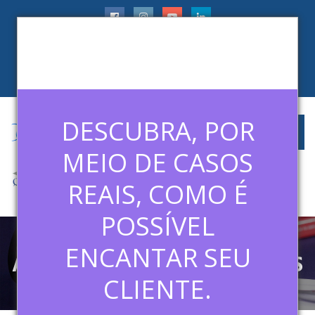
faleconosco@ledermanconsulting.com.br
(11) 99788-6745
CLIENTES
ARTIGOS
MÍDIAS
CONTATO
DESCUBRA, POR
MEIO DE CASOS
REAIS, COMO É
POSSÍVEL
ENCANTAR SEU
APRENDA COM OS MELHORES
CLIENTE.