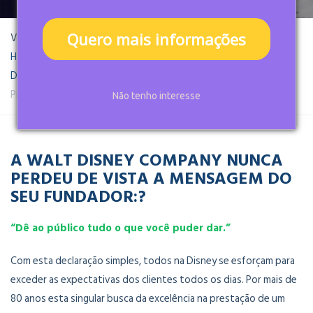
Quero mais informações
Você está aqui:
Home
Escola Nacional de Qualidade de Serviços
Disney Institute no Brasil
Programas Disney Institute no Brasil
Não tenho interesse
A WALT DISNEY COMPANY NUNCA
PERDEU DE VISTA A MENSAGEM DO
SEU FUNDADOR:?
“Dê ao público tudo o que você puder dar.”
Com esta declaração simples, todos na Disney se esforçam para
exceder as expectativas dos clientes todos os dias. Por mais de
80 anos esta singular busca da excelência na prestação de um