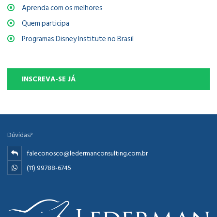
Aprenda com os melhores
Quem participa
Programas Disney Institute no Brasil
INSCREVA-SE JÁ
Dúvidas?
faleconosco@ledermanconsulting.com.br
(11) 99788-6745