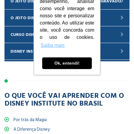
O JEITO DISNEY DE ENCANTAR OS CLIENTES GRAVADO
desempenho, analisar
como você interage em
nosso site e personalizar
O JEITO DISNEY/PIXAR DE CRIAR E INOVAR
conteúdo. Ao utilizar este
site, você concorda com
CURSO DISNEY EM ORLANDO
o uso de cookies.
Saiba mais
DISNEY INSTITUTE NO BRASIL
Ok, entendi!
O QUE VOCÊ VAI APRENDER COM O
DISNEY INSTITUTE NO BRASIL
Por trás da Magia
A Diferença Disney