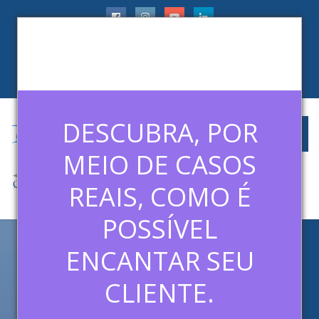
faleconosco@ledermanconsulting.com.br
(11) 99788-6745
CLIENTES
ARTIGOS
MÍDIAS
CONTATO
DESCUBRA, POR
MEIO DE CASOS
REAIS, COMO É
POSSÍVEL
ENCANTAR SEU
ASSOCIADOS AMCHAM TÊM
DESCONTO NO CURSO DA
CLIENTE.
LEDERMAN – SAIBA COMO