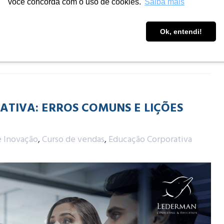
você concorda com o uso de cookies.
Saiba mais
Ok, entendi!
TIVA: ERROS COMUNS E LIÇÕES
e Inovação
,
Curso de vendas
,
Educação Corporativa