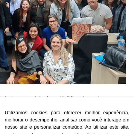
 trás do seu modelo de gestão? Essa é uma das
tras e workshops sobre o “Jeito Disney”. Afinal, a
Utilizamos cookies para oferecer melhor experiência,
tisfação do cliente no mundo, mesmo após décadas de
melhorar o desempenho, analisar como você interage em
a seus clientes e faz algo que para muitos negócios é
nosso site e personalizar conteúdo. Ao utilizar este site,