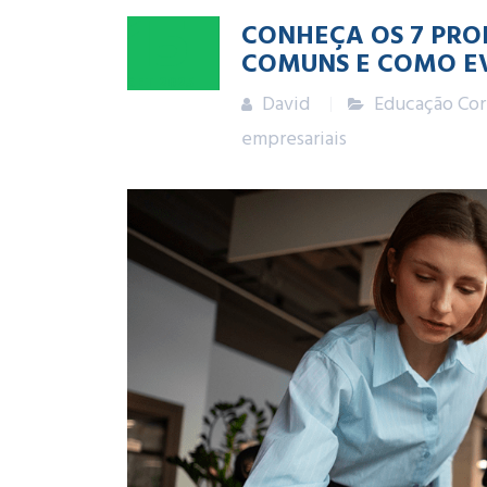
15
CONHEÇA OS 7 PRO
COMUNS E COMO E
SET
2025
David
Educação Cor
empresariais