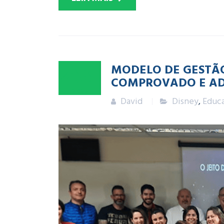
28
MODELO DE GESTÃO
COMPROVADO E AD
JUL
2025
David
Disney
,
Educa