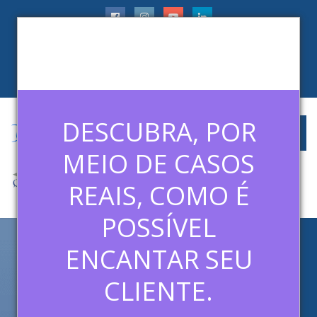
faleconosco@ledermanconsulting.com.br
(11) 99788-6745
CLIENTES
ARTIGOS
MÍDIAS
CONTATO
DESCUBRA, POR
MEIO DE CASOS
REAIS, COMO É
POSSÍVEL
ENCANTAR SEU
ARCHIVE FOR CATEGORY:
CURSO DE VENDAS
CLIENTE.