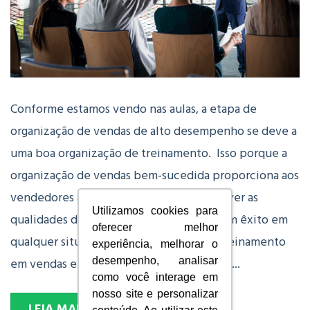
Conforme estamos vendo nas aulas, a etapa de
organização de vendas de alto desempenho se deve a
uma boa organização de treinamento. Isso porque a
organização de vendas bem-sucedida proporciona aos
vendedores a oportunidade de desenvolver as
Utilizamos cookies para
qualidades de que precisam, para obterem êxito em
oferecer melhor
qualquer situação de venda. Por isso, o treinamento
experiência, melhorar o
em vendas existe para fazer com que os v...
desempenho, analisar
como você interage em
nosso site e personalizar
LEIA MAIS