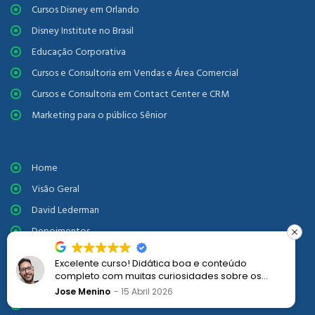
Cursos Disney em Orlando
Disney Institute no Brasil
Educação Corporativa
Cursos e Consultoria em Vendas e Área Comercial
Cursos e Consultoria em Contact Center e CRM
Marketing para o público Sênior
Home
Visão Geral
David Lederman
Depoimentos
Política de Privacidade
Excelente curso! Didática boa e conteúdo
completo com muitas curiosidades sobre os
processos Disney e a proposta de encantamento
Jose Menino
15 Abril 2026
Clientes