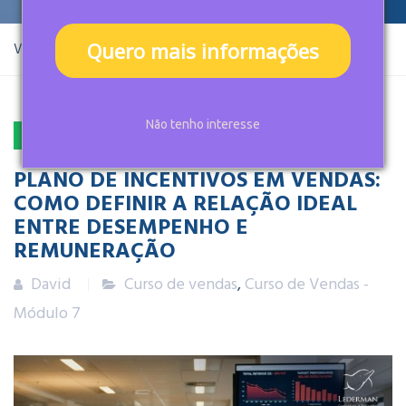
Quero mais informações
Você está aqui:
Home
Artigos
Curso de vendas
Não tenho interesse
22
ABR
2026
PLANO DE INCENTIVOS EM VENDAS:
COMO DEFINIR A RELAÇÃO IDEAL
ENTRE DESEMPENHO E
REMUNERAÇÃO
David
Curso de vendas
,
Curso de Vendas -
Módulo 7