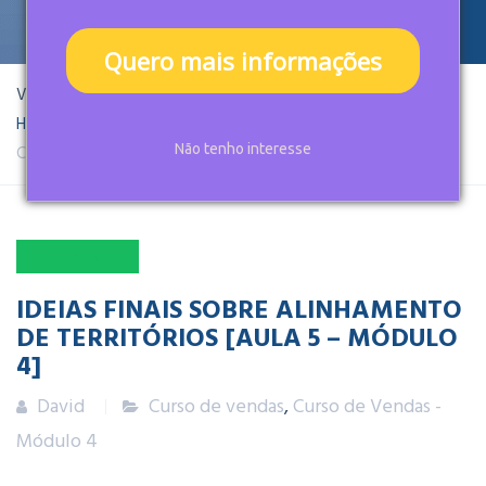
Quero mais informações
Você está aqui:
Home
Artigos
Curso de vendas
Curso de Vendas – Módulo 4
Não tenho interesse
25
JAN
2022
IDEIAS FINAIS SOBRE ALINHAMENTO
DE TERRITÓRIOS [AULA 5 – MÓDULO
4]
David
Curso de vendas
,
Curso de Vendas -
Módulo 4