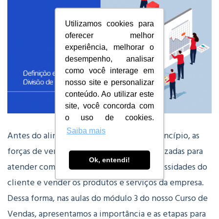
Utilizamos cookies para
oferecer melhor
experiência, melhorar o
desempenho, analisar
como você interage em
nosso site e personalizar
conteúdo. Ao utilizar este
site, você concorda com
o uso de cookies.
Saiba mais
Antes do alinhamento de territórios, a princípio, as
forças de vendas precisam ser bem organizadas para
Ok, entendi!
atender com eficiência e eficácia às necessidades do
cliente e vender os produtos e serviços da empresa.
Dessa forma, nas aulas do módulo 3 do nosso Curso de
Vendas, apresentamos a importância e as etapas para