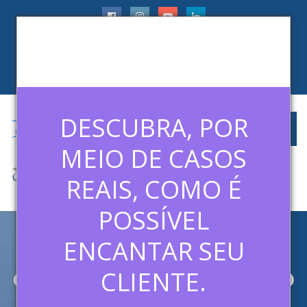
faleconosco@ledermanconsulting.com.br
(11) 99788-6745
CLIENTES
ARTIGOS
MÍDIAS
CONTATO
DESCUBRA, POR
MEIO DE CASOS
REAIS, COMO É
POSSÍVEL
ENCANTAR SEU
ARCHIVE FOR CATEGORY:
CURSO DE VENDAS - MÓDULO
CLIENTE.
4