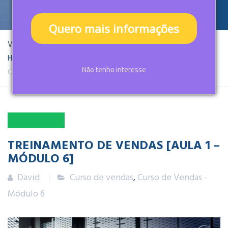
Quero mais informações
Você está aqui:
Home
Artigos
Curso de vendas
Curso de Vendas – Módulo 6
Não tenho interesse
14
JAN
2025
TREINAMENTO DE VENDAS [AULA 1 –
MÓDULO 6]
David
Curso de vendas
,
Curso de Vendas -
Módulo 6