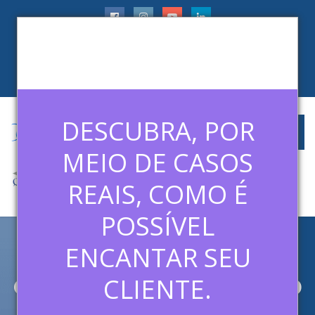
faleconosco@ledermanconsulting.com.br
(11) 99788-6745
CLIENTES
ARTIGOS
MÍDIAS
CONTATO
DESCUBRA, POR
MEIO DE CASOS
REAIS, COMO É
POSSÍVEL
ENCANTAR SEU
ARCHIVE FOR CATEGORY:
CURSO DE VENDAS - MÓDULO
CLIENTE.
6