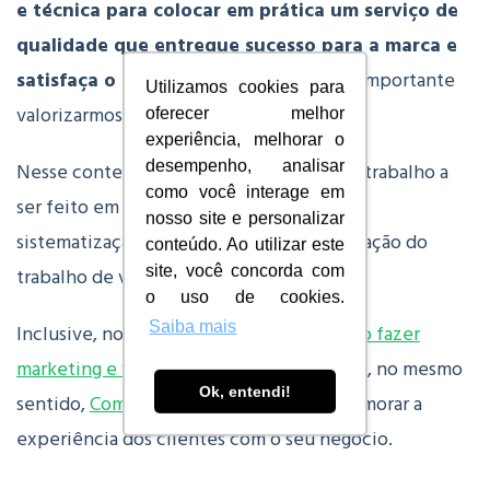
e técnica para colocar em prática um serviço de
qualidade que entregue sucesso para a marca e
satisfaça o consumidor
. Por isso, é tão importante
Utilizamos cookies para
valorizarmos o profissional de vendas!
oferecer melhor
experiência, melhorar o
desempenho, analisar
Nesse contexto, no Brasil ainda há muito trabalho a
como você interage em
ser feito em termos de estudo, pesquisa,
nosso site e personalizar
sistematização e, principalmente, valorização do
conteúdo. Ao utilizar este
site, você concorda com
trabalho de vendas.
o uso de cookies.
Saiba mais
Inclusive, nosso blog já tratou sobre
Como fazer
marketing e vendas trabalharem juntos?
e, no mesmo
Ok, entendi!
sentido,
Como Abordar um Cliente
e aprimorar a
experiência dos clientes com o seu negócio.