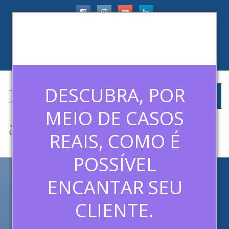
faleconosco@ledermanconsulting.com.br
(11) 99788-6745
CLIENTES
ARTIGOS
MÍDIAS
CONTATO
DESCUBRA, POR
MEIO DE CASOS
REAIS, COMO É
POSSÍVEL
ENCANTAR SEU
PROFISSIONAL DE VENDAS:
PORQUE VALORIZAR SEU
CLIENTE.
TIME COMERCIAL?