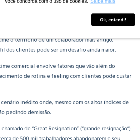
você concorda com o uso de cookies.
Saiba mais
 integração de um novo membro envolve a contratação, o
Ok, entendi!
anização.
e o território de um colaborador mais antigo,
fil dos clientes pode ser um desafio ainda maior.
time comercial envolve fatores que vão além do
ecimento de rotina e feeling com clientes pode custar
enário inédito onde, mesmo com os altos índices de
ão pedindo demissão.
chamado de “Great Resignation” (“grande resignação”)
, cerca de 500 mil trabalhadores abandonarem o seu