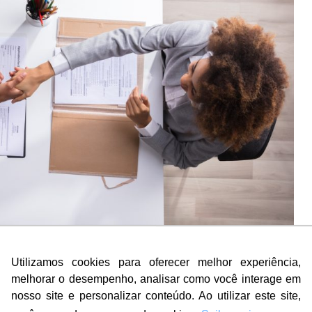
Utilizamos cookies para oferecer melhor experiência,
melhorar o desempenho, analisar como você interage em
CEOs, profissionais de gestão de pessoas e gerentes de
nosso site e personalizar conteúdo. Ao utilizar este site,
 mais importante dentro da área comercial.