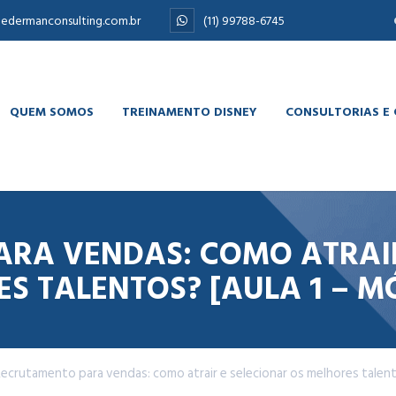
edermanconsulting.com.br
(11) 99788-6745
QUEM SOMOS
TREINAMENTO DISNEY
CONSULTORIAS E
RA VENDAS: COMO ATRAIR
S TALENTOS? [AULA 1 – M
ecrutamento para vendas: como atrair e selecionar os melhores talent