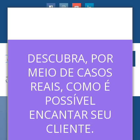
faleconosco@ledermanconsulting.com.br
(11) 99788-6745
CLIENTES
ARTIGOS
MÍDIAS
CONTATO
DESCUBRA, POR
MEIO DE CASOS
REAIS, COMO É
POSSÍVEL
ENCANTAR SEU
CASO REAL DE
ENCANTAMENTO DE CLIENTE
CLIENTE.
N°. 1 – IMPRESSORAS PRUSA