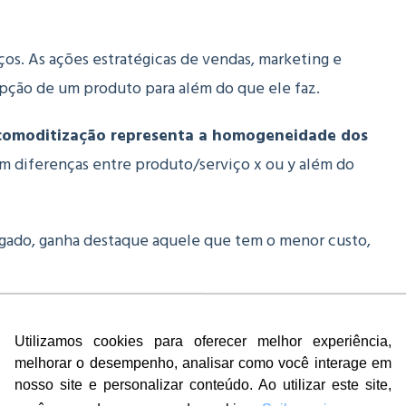
os. As ações estratégicas de vendas, marketing e
pção de um produto para além do que ele faz.
comoditização representa a homogeneidade dos
tem diferenças entre produto/serviço x ou y além do
regado, ganha destaque aquele que tem o menor custo,
ções e desenvolver um pensamento inovador para criar
 organizações tendem a diminuir os preços para não
Utilizamos cookies para oferecer melhor experiência,
melhorar o desempenho, analisar como você interage em
nosso site e personalizar conteúdo. Ao utilizar este site,