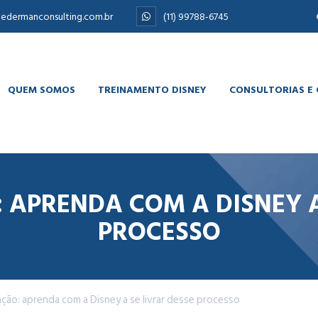
edermanconsulting.com.br
(11) 99788-6745
QUEM SOMOS
TREINAMENTO DISNEY
CONSULTORIAS E
APRENDA COM A DISNEY A
PROCESSO
ção: aprenda com a Disney a se livrar desse processo