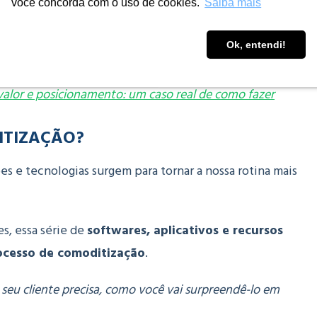
você concorda com o uso de cookies.
Saiba mais
re as empresas, a comoditização afeta diretamente a
processos internos, uma vez que as organizações
Ok, entendi!
 para gerar resultados rápidos.
valor e posicionamento: um caso real de como fazer
ITIZAÇÃO?
 e tecnologias surgem para tornar a nossa rotina mais
s, essa série de
softwares, aplicativos e recursos
rocesso de comoditização
.
seu cliente precisa, como você vai surpreendê-lo em