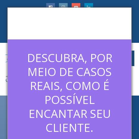
faleconosco@ledermanconsulting.com.br
(11) 99788-6745
CLIENTES
ARTIGOS
MÍDIAS
CONTATO
DESCUBRA, POR
MEIO DE CASOS
REAIS, COMO É
POSSÍVEL
ENCANTAR SEU
CRM: O QUE É, PRINCIPAIS
VANTAGENS E COMO FAZER
CLIENTE.
A SUA EQUIPE ADOTAR UM