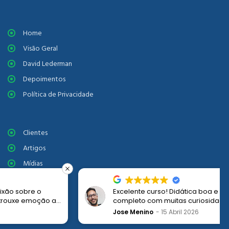
Home
Visão Geral
David Lederman
Depoimentos
Política de Privacidade
Clientes
Artigos
Mídias
Agenda
Excelente curso! Didática boa e conteúdo
Contato
completo com muitas curiosidades sobre os
processos Disney e a proposta de encantamento
Jose Menino
15 Abril 2026