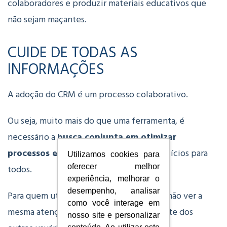
colaboradores e produzir materiais educativos que
não sejam maçantes.
CUIDE DE TODAS AS
INFORMAÇÕES
A adoção do CRM é um processo colaborativo.
Ou seja, muito mais do que uma ferramenta, é
necessário a
busca conjunta em otimizar
processos e resultados
, trazendo benefícios para
Utilizamos cookies para
todos.
oferecer melhor
experiência, melhorar o
desempenho, analisar
Para quem utiliza o CRM é desmotivante não ver a
como você interage em
mesma atenção com a ferramenta por parte dos
nosso site e personalizar