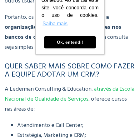
outros usuários.
conteúdo. Ao utilizar este
site, você concorda com
Portanto, os responsáveis devem
manter a
o uso de cookies.
Saiba mais
organização e precisão das informações nos
bancos de dados
, fazendo com que toda consulta
Ok, entendi!
seja simples e eficaz.
QUER SABER MAIS SOBRE COMO FAZER
A EQUIPE ADOTAR UM CRM?
A Lederman Consulting & Education,
através da Escola
Nacional de Qualidade de Serviços
, oferece cursos
nas áreas de:
Atendimento e Call Center;
Estratégia, Marketing e CRM;