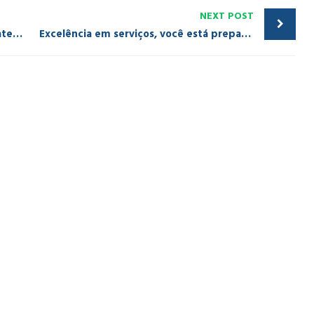
NEXT POST
David Lederman realizará evento de atendimento ao cliente em Recife
Excelência em serviços, você está preparado ?