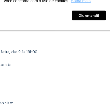
l sair do mesmo jeito.”
você concorda com o uso de cookies.
Saiba mais
 – Psicóloga Organizacional
Ok, entendi!
feira, das 9 às 18h00
com.br
o site: