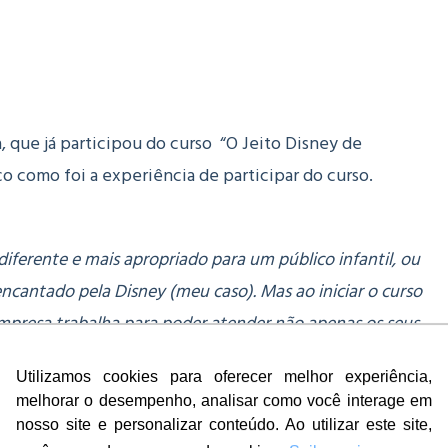
, que já participou do curso “O Jeito Disney de
o como foi a experiência de participar do curso.
ferente e mais apropriado para um público infantil, ou
ncantado pela Disney (meu caso). Mas ao iniciar o curso
mpresa trabalha para poder atender não apenas os seus
 uma vez que a partir do momento em que eles amam o
Utilizamos cookies para oferecer melhor experiência,
evando satisfação para seus clientes. É um curso muito
melhorar o desempenho, analisar como você interage em
ional, estudantes e demais interessados, eu garanto: É
nosso site e personalizar conteúdo. Ao utilizar este site,