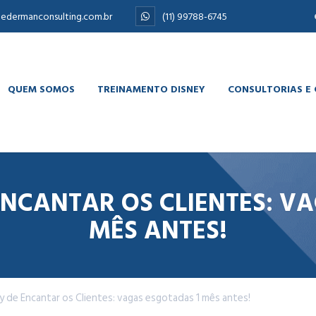
edermanconsulting.com.br
(11) 99788-6745
QUEM SOMOS
TREINAMENTO DISNEY
CONSULTORIAS E
 ENCANTAR OS CLIENTES: V
MÊS ANTES!
y de Encantar os Clientes: vagas esgotadas 1 mês antes!