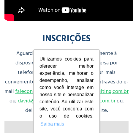
INSCRIÇÕES
Aguardo seu contato, estou pessoalmente à
Utilizamos cookies para
disposição para marcarmos uma conversa por
oferecer melhor
telefone, WhatsApp ou o que lhe for mais
experiência, melhorar o
conveniente! Entre em contato conosco através do e-
desempenho, analisar
como você interage em
mail
faleconosco@oldsite.ledermanconsulting.com.br
nosso site e personalizar
ou,
david@oldsite.ledermanconsulting.com.br
ou,
conteúdo. Ao utilizar este
deixe uma mensagem em nosso site.
site, você concorda com
o uso de cookies.
Saiba mais