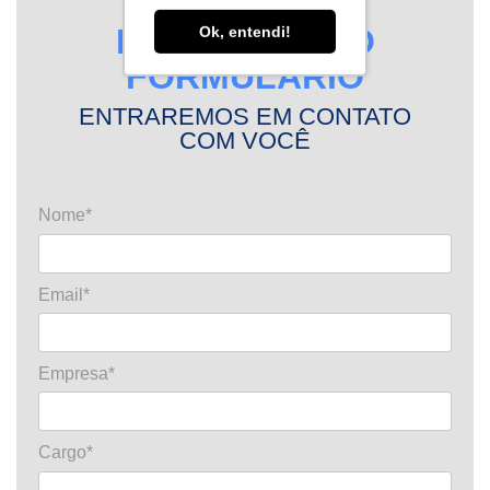
PREENCHER
INTERESSE NO
Ok, entendi!
FORMULÁRIO
ENTRAREMOS EM CONTATO
COM VOCÊ
Nome*
Email*
Empresa*
Cargo*