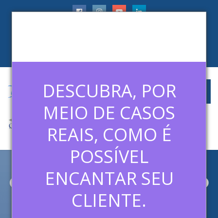
faleconosco@ledermanconsulting.com.br
(11) 99788-6745
CLIENTES
ARTIGOS
MÍDIAS
CONTATO
DESCUBRA, POR
MEIO DE CASOS
REAIS, COMO É
POSSÍVEL
ENCANTAR SEU
O SORVETE CAIU NO CHÃO: O
QUE ESSE MOMENTO NA
CLIENTE.
DISNEY ENSINA SOBRE