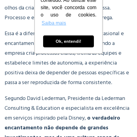
conteúdo. Ao utilizar este
olhos da criança, com gentileza e sem pressa.
site, você concorda com
o uso de cookies.
Processo e emoção, juntos, na mesma entrega.
Saiba mais
Essa é a diferença entre encantamento ocasional e
encantamento como cultura.
Ou seja, quando a
Ok, entendi!
empresa cria processos claros, treina as equipes e
estabelece limites de autonomia, a experiência
positiva deixa de depender de pessoas específicas e
passa a ser reproduzida de forma consistente.
Segundo David Lederman
, Presidente da Lederman
Consulting & Education e especialista em excelência
em serviços inspirado pela Disney,
o verdadeiro
encantamento não depende de grandes