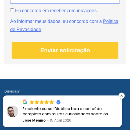
Eu concordo em receber comunicações.
Ao informar meus dados, eu concordo com a
Política
de Privacidade
.
Enviar solicitação
Dúvidas?
faleconosco@ledermanconsulting.com.br
Excelente curso! Didática boa e conteúdo
(11) 99788-6745
completo com muitas curiosidades sobre os
processos Disney e a proposta de encantamento
Jose Menino
15 Abril 2026