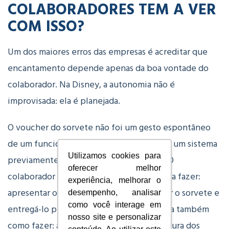
COLABORADORES TEM A VER
COM ISSO?
Um dos maiores erros das empresas
é acreditar que
encantamento depende apenas da boa vontade do
colaborador. Na Disney, a autonomia não é
improvisada: ela é planejada.
O voucher do sorvete não foi um gesto espontâneo
de um funcionário criativo — foi parte de um sistema
Utilizamos cookies para
previamente definido pela organização. O
oferecer melhor
colaborador sabia exatamente o que podia fazer:
experiência, melhorar o
apresentar o voucher ao sorveteiro, pegar o sorvete e
desempenho, analisar
como você interage em
entregá-lo pessoalmente ao cliente. Sabia também
nosso site e personalizar
como fazer: agachando-se para falar na altura dos