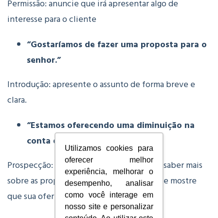
Permissão: anuncie que irá apresentar algo de
interesse para o cliente
“Gostaríamos de fazer uma proposta para o
senhor.”
Introdução: apresente o assunto de forma breve e
clara.
“Estamos oferecendo uma diminuição na
conta de luz.”
Utilizamos cookies para
oferecer melhor
Prospecção: incite o prospector a querer saber mais
experiência, melhorar o
sobre as propostas, acentue as vantagens e mostre
desempenho, analisar
que sua oferta é imperdível e para ele.
como você interage em
nosso site e personalizar