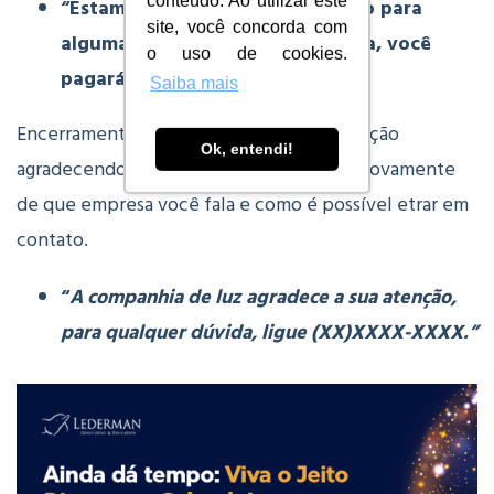
conteúdo. Ao utilizar este
“Estamos oferecendo esse acordo para
site, você concorda com
algumas pessoas, e, aceitando ela, você
o uso de cookies.
pagará menos na conta de luz.”
Saiba mais
Encerramento e despedida: encerre a ligação
Ok, entendi!
agradecendo pela atenção e lembrando novamente
de que empresa você fala e como é possível etrar em
contato.
“
A companhia de luz agradece a sua atenção,
para qualquer dúvida, ligue (XX)XXXX-XXXX.”