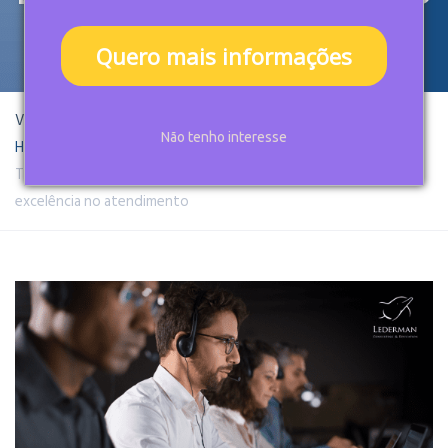
ATENDIMENTO
Quero mais informações
Você está aqui:
Não tenho interesse
Home
Call Center
Treinamento em Contact Center: capacite sua equipe para
excelência no atendimento