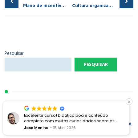
Plano de incentivo de vendas: tipos, metas e exemplos
Cultura organizacional Disney vs Netflix: o que sua empresa pode aprender
Pesquisar
PESQUISAR
ARTIGOS RECENTES
Excelente curso! Didática boa e conteúdo
completo com muitas curiosidades sobre os
Do “Fogo de Palha” à Melhoria Contínua: como evitar que
processos Disney e a proposta de encantamento
Jose Menino
15 Abril 2026
bons projetos morram depois de alguns meses