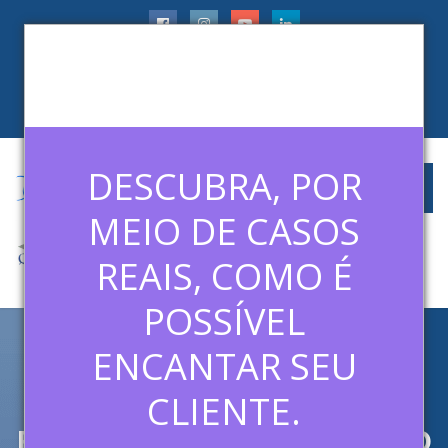
faleconosco@ledermanconsulting.com.br
(11) 99788-6745
CLIENTES
ARTIGOS
MÍDIAS
CONTATO
DESCUBRA, POR
MEIO DE CASOS
REAIS, COMO É
POSSÍVEL
ENCANTAR SEU
TREINAMENTO EM CONTACT
CENTER: CAPACITE SUA
CLIENTE.
EQUIPE PARA EXCELÊNCIA NO