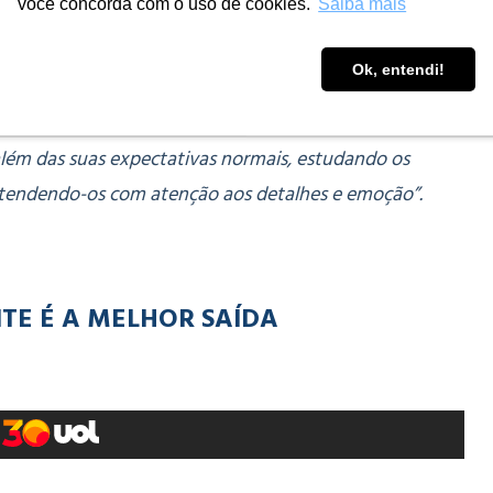
você concorda com o uso de cookies.
Saiba mais
rer) de forma previamente pensada e rotinizada. Se
que improvisar?
Ok, entendi!
 atitude para que de forma estruturada, pensada e
além das suas expectativas normais, estudando os
tendendo-os com atenção aos detalhes e emoção”.
NTE É A MELHOR SAÍDA