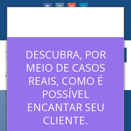
faleconosco@ledermanconsulting.com.br
(11) 99788-6745
CLIENTES
ARTIGOS
MÍDIAS
CONTATO
DESCUBRA, POR
MEIO DE CASOS
REAIS, COMO É
POSSÍVEL
ENCANTAR SEU
LEDERMAN LEVA MÉTODOS
DO DISNEY INSTITUTE A
CLIENTE.
PROFISSIONAIS