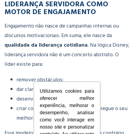
LIDERANÇA SERVIDORA COMO
MOTOR DE ENGAJAMENTO
Engajamento não nasce de campanhas internas ou
discursos motivacionais. Em suma, ele nasce da
qualidade da liderança cotidiana
.
Na lógica Disney,
liderança servidora não é um conceito abstrato. O
líder existe para:
remover obstáculos;
dar clareza;
Utilizamos cookies para
desenvolver pessoas;
oferecer melhor
experiência, melhorar o
criar condições para que o outro entregue o seu
desempenho, analisar
melhor.
como você interage em
nosso site e personalizar
Esse modelo não reduz performance. Pelo contrário,