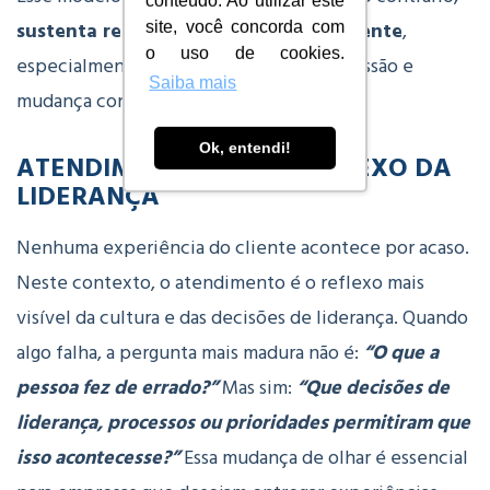
conteúdo. Ao utilizar este
sustenta resultados de forma consistente
,
site, você concorda com
o uso de cookies.
especialmente em ambientes de alta pressão e
Saiba mais
mudança constante.
Ok, entendi!
ATENDIMENTO COMO REFLEXO DA
LIDERANÇA
Nenhuma experiência do cliente acontece por acaso.
Neste contexto, o a
tendimento é o reflexo mais
visível da cultura e das decisões de liderança. Quando
algo falha, a pergunta mais madura não é:
“O que a
pessoa fez de errado?”
Mas sim:
“Que decisões de
liderança, processos ou prioridades permitiram que
isso acontecesse?”
Essa mudança de olhar é essencial