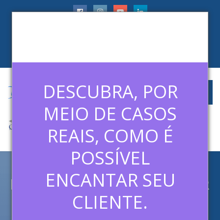
faleconosco@ledermanconsulting.com.br
(11) 99788-6745
CLIENTES
ARTIGOS
MÍDIAS
CONTATO
DESCUBRA, POR
MEIO DE CASOS
REAIS, COMO É
POSSÍVEL
ENCANTAR SEU
LIDERANÇA NÃO É ESCOLHER
ENTRE TECNOLOGIA E
CLIENTE.
HUMANIDADE