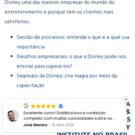
Disney uma das maiores empresas do mundo do
entretenimento e porque tem os clientes mais
satisfeitos.
Gestão de processos: entenda o que é e qual sua
importância
Desafios empresariais: o que a Disney pode nos
ensinar para superá-los?
Segredos da Disney: crie magia por meio da
capacitação
DAVID LEDERMAN É PRESIDENTE DA
LEDERMAN CONSULTING &
Excelente curso! Didática boa e conteúdo
EDUCATION E ORGANIZADOR DOS
completo com muitas curiosidades sobre os
processos Disney e a proposta de encantamento
WORKSHOPS OFICIAIS DO DISNEY
Jose Menino
15 Abril 2026
INSTITUTE NO BRASIL.