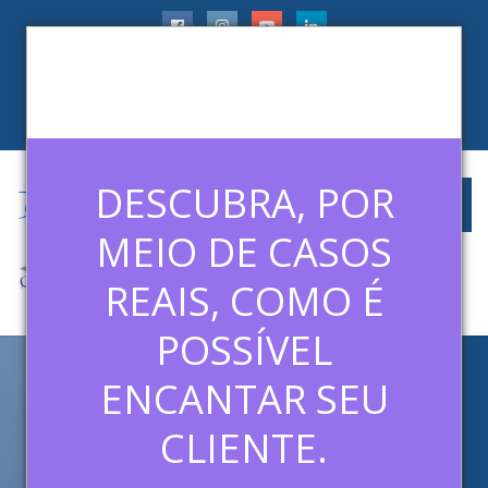
faleconosco@ledermanconsulting.com.br
(11) 99788-6745
CLIENTES
ARTIGOS
MÍDIAS
CONTATO
DESCUBRA, POR
MEIO DE CASOS
REAIS, COMO É
POSSÍVEL
ENCANTAR SEU
ERROS DE MARKETING
DIGITAL EM SITES E COMO
CLIENTE.
CONSERTÁ-LOS