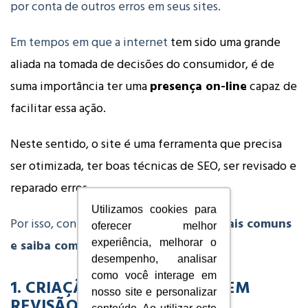
por conta de outros erros em seus sites.
Em tempos em que a internet
tem sido uma grande
aliada na tomada de decisões do consumidor, é de
suma importância ter uma
presença on-line
capaz de
facilitar essa ação.
Neste sentido, o site é uma ferramenta que precisa
ser otimizada, ter boas técnicas de SEO, ser revisado e
reparado erros.
Utilizamos cookies para
Por isso, conheça
6 erros na internet mais comuns
oferecer melhor
e saiba como consertá-los
em se site!
experiência, melhorar o
desempenho, analisar
como você interage em
1. CRIAÇÃO EM EXCESSO E SEM
nosso site e personalizar
REVISÃO