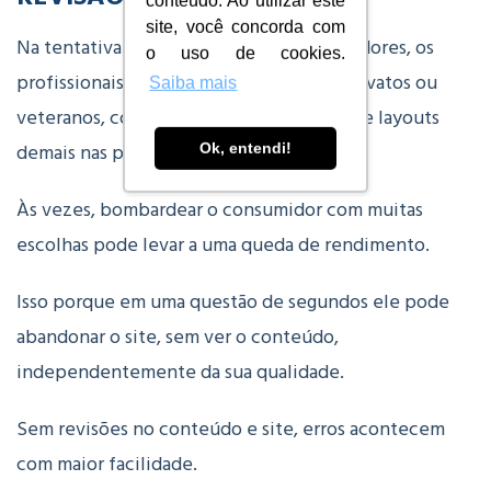
conteúdo. Ao utilizar este
site, você concorda com
Na tentativa de dar mais para os consumidores, os
o uso de cookies.
profissionais de marketing, quer sejam novatos ou
Saiba mais
veteranos, costumam colocar conteúdos e layouts
demais nas páginas.
Ok, entendi!
Às vezes, bombardear o consumidor com muitas
escolhas pode levar a uma queda de rendimento.
Isso porque em uma questão de segundos ele pode
abandonar o site, sem ver o conteúdo,
independentemente da sua qualidade.
Sem revisões no conteúdo e site, erros acontecem
com maior facilidade.