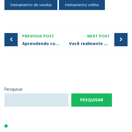
treinamento de vendas
treinamento online
PREVIOUS POST
NEXT POST
Aprendendo com Erros: Reflexões sobre um MAU ATENDIMENTO
Você realmente sabe qual é o impacto da perda de clientes para sua empresa?
Pesquisar
PESQUISAR