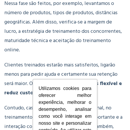
Nessa fase são feitos, por exemplo, levantamos o
número de produtos, tipos de produtos, distâncias
geográficas. Além disso, verifica-se a margem de
lucro, a estratégia de treinamento dos concorrentes,
maturidade técnica e aceitação do treinamento
online.
Clientes treinados estarão mais satisfeitos, ligarão
menos para pedir ajuda e certamente sua retenção
será maior. O
treinamento online é mais flexível e
Utilizamos cookies para
reduz custos.
oferecer melhor
experiência, melhorar o
Contudo, caso o cliente seja mais tradicional, no
desempenho, analisar
treinamento presencial ele se sentirá importante e a
como você interage em
nosso site e personalizar
interação com ele poderá render frutos também,