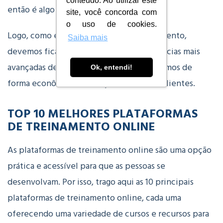
conteúdo. Ao utilizar este
então é algo a se considerar.
site, você concorda com
o uso de cookies.
Logo, como estamos na era do relacionamento,
Saiba mais
devemos ficar conectados com as tendências mais
avançadas de treinamento para aumentarmos de
Ok, entendi!
forma econômica a retenção dos nossos clientes.
TOP 10 MELHORES PLATAFORMAS
DE TREINAMENTO ONLINE
As plataformas de treinamento online são uma opção
prática e acessível para que as pessoas se
desenvolvam. Por isso, trago aqui as 10 principais
plataformas de treinamento online, cada uma
oferecendo uma variedade de cursos e recursos para