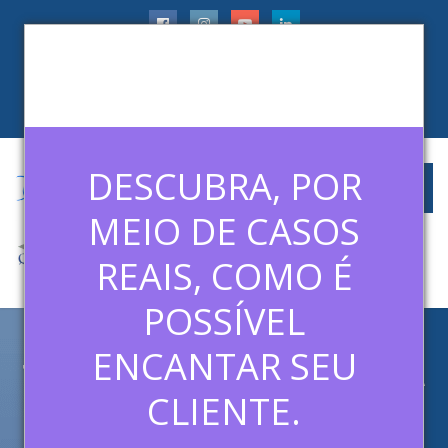
faleconosco@ledermanconsulting.com.br
(11) 99788-6745
CLIENTES
ARTIGOS
MÍDIAS
CONTATO
DESCUBRA, POR
MEIO DE CASOS
REAIS, COMO É
POSSÍVEL
ENCANTAR SEU
TREINAMENTO ONLINE PARA
CLIENTES: COMO FAZER E
CLIENTE.
PRINCIPAIS VANTAGENS