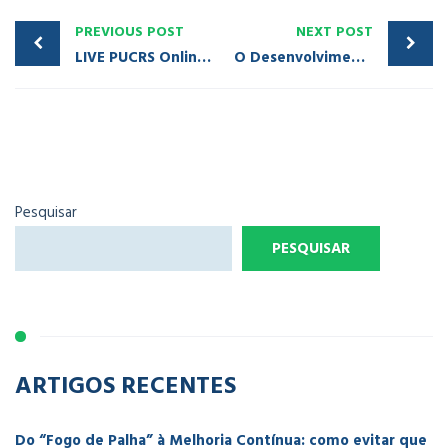
PREVIOUS POST
NEXT POST
LIVE PUCRS Online | David Lederman | Encantamento de clientes e inovação estilo Disney e Pixar
O Desenvolvimento de uma Estrutura Eficiente e Eficaz para a Força de Vendas – Um Processo em Quatro Etapas – Parte 2 [Aula 5 – Módulo 3]
Pesquisar
PESQUISAR
ARTIGOS RECENTES
Do “Fogo de Palha” à Melhoria Contínua: como evitar que