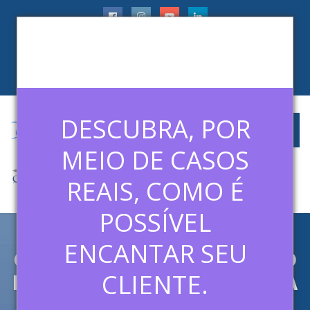
faleconosco@ledermanconsulting.com.br
(11) 99788-6745
CLIENTES
ARTIGOS
MÍDIAS
CONTATO
DESCUBRA, POR
MEIO DE CASOS
REAIS, COMO É
POSSÍVEL
ENCANTAR SEU
O ADMIRÁVEL MUNDO NOVO
DO BUSINESS TO BUSINESS NA
CLIENTE.
INTERNET