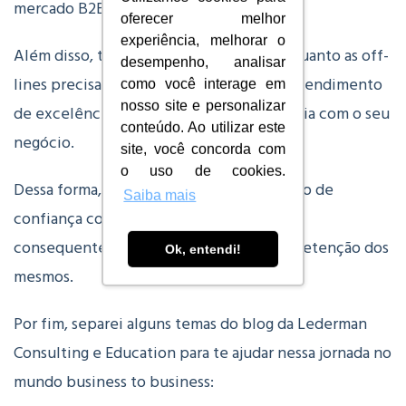
mercado B2B com sucesso.
oferecer melhor
experiência, melhorar o
Além disso, tanto as plataformas online quanto as off-
desempenho, analisar
lines precisam estar integradas com um atendimento
como você interage em
nosso site e personalizar
de excelência para aprimorar a experiência com o seu
conteúdo. Ao utilizar este
negócio.
site, você concorda com
o uso de cookies.
Dessa forma, você desenvolve uma relação de
Saiba mais
confiança com os seus clientes B2B e,
consequentemente, maior fidelização e retenção dos
Ok, entendi!
mesmos.
Por fim, separei alguns temas do blog da Lederman
Consulting e Education para te ajudar nessa jornada no
mundo business to business: