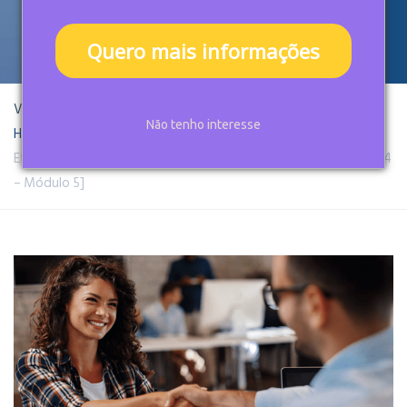
MÓDULO 5]
Quero mais informações
Você está aqui:
Não tenho interesse
Home
Curso de vendas
Etapas do processo de recrutamento: atração e avaliação [Aula 4
– Módulo 5]