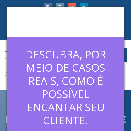
faleconosco@ledermanconsulting.com.br
(11) 99788-6745
CLIENTES
ARTIGOS
MÍDIAS
CONTATO
DESCUBRA, POR
MEIO DE CASOS
REAIS, COMO É
POSSÍVEL
ENCANTAR SEU
ETAPAS DO PROCESSO DE
RECRUTAMENTO: ATRAÇÃO E
CLIENTE.
AVALIAÇÃO [AULA 4 –