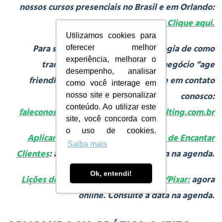
nossos cursos presenciais no Brasil e em Orlando:
Clique aqui.
Utilizamos cookies para
Para saber mais sobre a metodologia de como
oferecer melhor
experiência, melhorar o
transformar sua empresa num negócio “age
desempenho, analisar
friendly” (amigável ao idoso) entre em contato
como você interage em
conosco:
nosso site e personalizar
conteúdo. Ao utilizar este
faleconosco@oldsite.ledermanconsulting.com.br
site, você concorda com
o uso de cookies.
Aplicando na Prática o Jeito Disney de Encantar
Saiba mais
Clientes
: agora online. Consulte a data na agenda.
Ok, entendi!
Lições de Criatividade Estilo Disney/Pixar:
agora
online. Consulte a data na agenda.