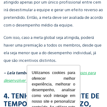
atingido apenas por um único profissional entre cem
irá desestimular a equipe e gerar um efeito reverso ao
pretendido. Então, a meta deve ser avaliada de acordo
com o desempenho médio da equipe.
Com isso, caso a meta global seja atingida, poderá
haver uma premiação a todos os membros, desde que
ela seja menor que a do desempenho individual, já
que são incentivos distintos.
– Leia também:
Trabalho em equipe: 7 passos para
Utilizamos cookies para
oferecer melhor
desenvolver na sua empresa
experiência, melhorar o
desempenho, analisar
4. TENHA UM HORIZONTE DE
como você interage em
TEMPO DE LONGO PRAZO,
nosso site e personalizar