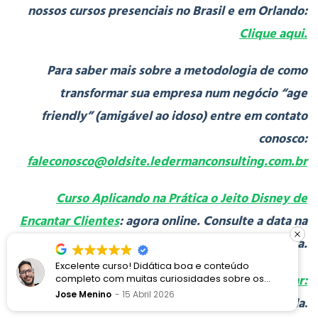
nossos cursos presenciais no Brasil e em Orlando:
Clique aqui.
Para saber mais sobre a metodologia de como
transformar sua empresa num negócio “age
friendly” (amigável ao idoso) entre em contato
conosco:
faleconosco@oldsite.ledermanconsulting.com.br
Curso Aplicando na Prática o Jeito Disney de
Encantar Clientes
: agora online. Consulte a data na
agenda.
Excelente curso! Didática boa e conteúdo
Curso Lições de Criatividade Estilo Disney/Pixar:
completo com muitas curiosidades sobre os
processos Disney e a proposta de encantamento
Jose Menino
15 Abril 2026
agora online. Consulte a data na agenda
.