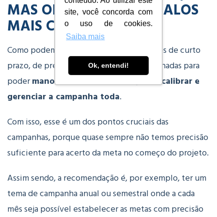
conteúdo. Ao utilizar este
MAS OPERE EM INTERVALOS
site, você concorda com
MAIS CURTOS
o uso de cookies.
Saiba mais
Como podemos perceber, essas operações de curto
prazo, de preferência mensais, são desenhadas para
Ok, entendi!
poder
manobrar as metas a tempo de calibrar e
gerenciar a campanha toda
.
Com isso, esse é um dos pontos cruciais das
campanhas, porque quase sempre não temos precisão
suficiente para acerto da meta no começo do projeto.
Assim sendo, a recomendação é, por exemplo, ter um
tema de campanha anual ou semestral onde a cada
mês seja possível estabelecer as metas com precisão