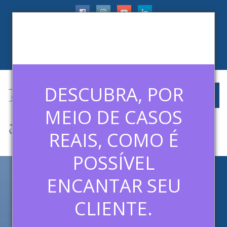
faleconosco@ledermanconsulting.com.br
(11) 99788-6745
CLIENTES
ARTIGOS
MÍDIAS
CONTATO
DESCUBRA, POR
MEIO DE CASOS
REAIS, COMO É
POSSÍVEL
ENCANTAR SEU
CAMPANHAS DE INCENTIVO:
ROTEIRO COMPLETO DE
CLIENTE.
COMO ELABORAR AS SUAS