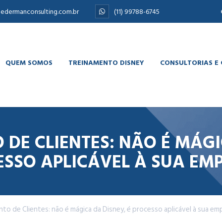
edermanconsulting.com.br
(11) 99788-6745
QUEM SOMOS
TREINAMENTO DISNEY
CONSULTORIAS E
DE CLIENTES: NÃO É MÁGIC
SSO APLICÁVEL À SUA EM
o de Clientes: não é mágica da Disney, é processo aplicável à sua em