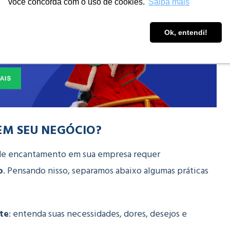
você concorda com o uso de cookies.
Saiba mais
Ok, entendi!
EM SEU NEGÓCIO?
 de encantamento em sua empresa requer
o
.
Pensando nisso, separamos abaixo algumas práticas
te
:
entenda suas necessidades, dores, desejos e