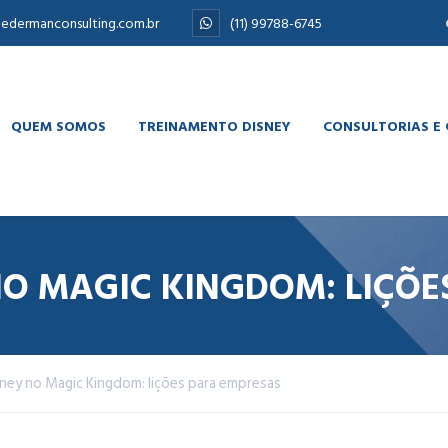
edermanconsulting.com.br
(11) 99788-6745
QUEM SOMOS
TREINAMENTO DISNEY
CONSULTORIAS E
NO MAGIC KINGDOM: LIÇÕE
ney no Magic Kingdom: lições para empresas