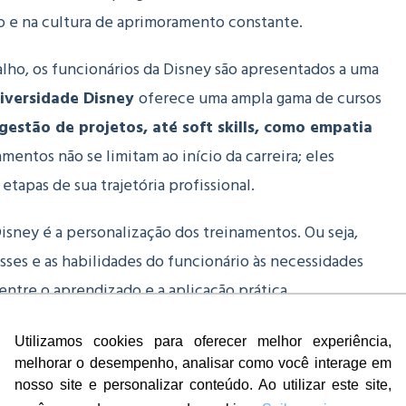
o e na cultura de aprimoramento constante.
alho, os funcionários da Disney são apresentados a uma
iversidade Disney
oferece uma ampla gama de cursos
gestão de projetos, até soft skills, como empatia
mentos não se limitam ao início da carreira; eles
apas de sua trajetória profissional.
isney é a personalização dos treinamentos. Ou seja,
esses e as habilidades do funcionário às necessidades
ntre o aprendizado e a aplicação prática.
VOLVIMENTO E IMPACTO NA
Utilizamos cookies para oferecer melhor experiência,
melhorar o desempenho, analisar como você interage em
S
nosso site e personalizar conteúdo. Ao utilizar este site,