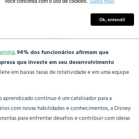
você concorda com o uso de cookies.
Saiba mais
ativas de desenvolvimento de liderança, como o
líderes capazes de inspirar e engajar suas equipes.
Ok, entendi!
habilidades dos participantes, mas também reforçam o
s cruciais para a retenção de talentos.
arning
,
94% dos funcionários afirmam que
resa que investe em seu desenvolvimento
eflete em baixas taxas de rotatividade e em uma equipe
o aprendizado contínuo é um catalisador para a
nários com novas habilidades e conhecimentos, a Disney
rontas para enfrentar desafios e contribuir com ideias