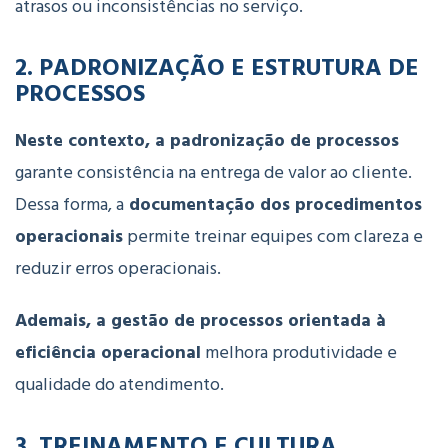
atrasos
ou
inconsistências
no
serviço.
2. PADRONIZAÇÃO
E
ESTRUTURA
DE
PROCESSOS
Neste contexto, a
padronização
de
processos
garante
consistência
na
entrega
de
valor
ao
cliente.
Dessa forma, a
documentação
dos
procedimentos
operacionais
permite
treinar
equipes
com
clareza
e
reduzir
erros
operacionais.
Ademais, a
gestão
de
processos
orientada
à
eficiência
operacional
melhora
produtividade
e
qualidade
do
atendimento.
3. TREINAMENTO
E
CULTURA