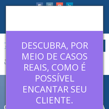
faleconosco@ledermanconsulting.com.br
(11) 99788-6745
CLIENTES
ARTIGOS
MÍDIAS
CONTATO
DESCUBRA, POR
MEIO DE CASOS
REAIS, COMO É
POSSÍVEL
ENCANTAR SEU
O MÉTODO DISNEY DE
EXCELÊNCIA: COMO APLICAR
CLIENTE.
O EXEMPLO EM SUA EMPRESA