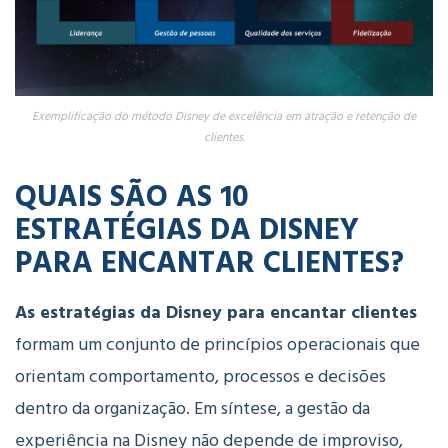
Exemplificação do método Disney de excelência em atração e retenção de
clientes.
QUAIS
SÃO
AS
10
ESTRATÉGIAS
DA
DISNEY
PARA E
NCANTAR C
LIENTES?
As
estratégias
da
Disney
para
encantar
clientes
formam
um
conjunto
de
princípios
operacionais
que
orientam
comportamento,
processos
e
decisões
dentro
da
organização. Em síntese, a
gestão
da
experiência
na
Disney
não
depende
de
improviso,