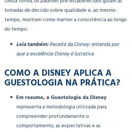
Dessa forma, os padrões pré-estabelecidos guiam as
tomadas de decisão sobre qualidade e, ao mesmo
tempo, mostram como manter a consistência ao longo
do tempo.
Leia também:
Receita da Disney: entenda por
que a excelência Disney é lucrativa
COMO
A
DISNEY A
PLICA
A
GUESTOLOGIA
NA P
RÁTICA?
Em resumo, a
Guestologia
da
Disney
representa
a
metodologia
utilizada
para
compreender
profundamente
o
comportamento,
as
expectativas
e
as