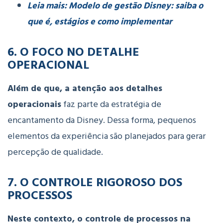
Leia mais: Modelo de gestão Disney: saiba o
que é, estágios e como implementar
6.
O
FOCO
NO
DETALHE
OPERACIONAL
Além de que, a
atenção
aos
detalhes
operacionais
faz
parte
da
estratégia
de
encantamento
da
Disney. Dessa forma, p
equenos
elementos
da
experiência
são
planejados
para
gerar
percepção
de
qualidade.
7.
O
CONTROLE
RIGOROSO
DOS
PROCESSOS
Neste contexto, o
controle
de
processos
na