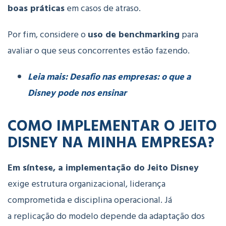
boas práticas
em casos de atraso.
Por fim, considere o
uso de benchmarking
para
avaliar o que seus concorrentes estão fazendo.
Leia mais: Desafio nas empresas: o que a
Disney pode nos ensinar
COMO I
MPLEMENTAR
O
JEITO
DISNEY
NA M
INHA E
MPRESA?
Em síntese, a
implementação
do
Jeito
Disney
exige
estrutura
organizacional,
liderança
comprometida
e
disciplina
operacional. Já
a
replicação
do
modelo
depende
da
adaptação
dos