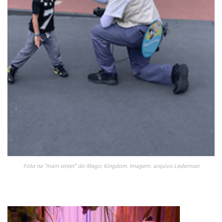
Foto na “main street” do Magic Kingdom. Imagem: arquivo Lederman