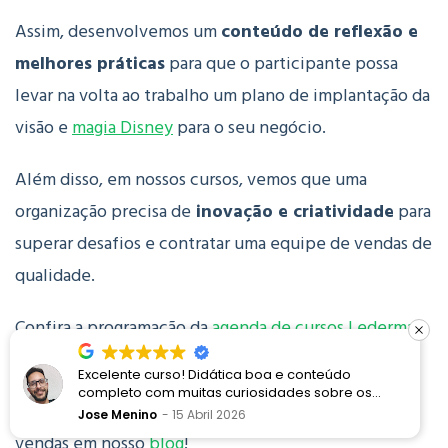
Assim, desenvolvemos um
conteúdo de reflexão e
melhores práticas
para que o participante possa
levar na volta ao trabalho um plano de implantação da
visão e
magia Disney
para o seu negócio.
Além disso, em nossos cursos, vemos que uma
organização precisa de
inovação e criatividade
para
superar desafios e contratar uma equipe de vendas de
qualidade.
Confira a programação da
agenda de cursos Lederman
para 2025
e faça a sua inscrição!
Excelente curso! Didática boa e conteúdo
completo com muitas curiosidades sobre os
Leia também mais conteúdos sobre treinamentos e
processos Disney e a proposta de encantamento
Jose Menino
15 Abril 2026
vendas em nosso
blog
!