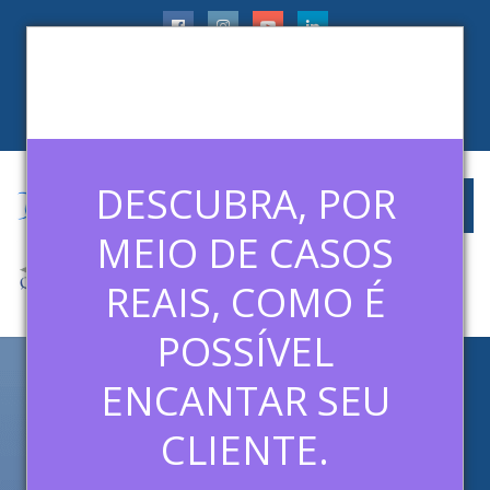
faleconosco@ledermanconsulting.com.br
(11) 99788-6745
CLIENTES
ARTIGOS
MÍDIAS
CONTATO
DESCUBRA, POR
MEIO DE CASOS
REAIS, COMO É
POSSÍVEL
ENCANTAR SEU
JEITO DISNEY: POR QUE
TODOS SE AGACHAM PARA
CLIENTE.
FALAR COM CRIANÇAS