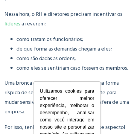
Nessa hora, o RH e diretores precisam incentivar os
líderes
a reverem:
como tratam os funcionários;
de que forma as demandas chegam a eles;
como são dadas as ordens;
como eles se sentiriam caso fossem os membros.
Uma bronca dada na frente dos outros, uma forma
ríspida de se dirigir, tudo isso é o suficiente para
Utilizamos cookies para
oferecer melhor
mudar sensivelmente o ambiente, a atmosfera de uma
experiência, melhorar o
empresa.
desempenho, analisar
como você interage em
Por isso, tenha toda atenção possível nesse aspecto!
nosso site e personalizar