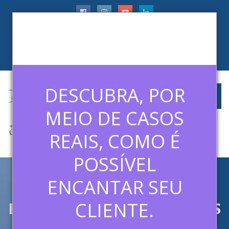
faleconosco@ledermanconsulting.com.br
(11) 99788-6745
CLIENTES
ARTIGOS
MÍDIAS
CONTATO
DESCUBRA, POR
MEIO DE CASOS
REAIS, COMO É
POSSÍVEL
ENCANTAR SEU
CONHEÇA OS 7 PROBLEMAS
EMPRESARIAIS MAIS COMUNS
CLIENTE.
E COMO EVOLUIR COM CADA