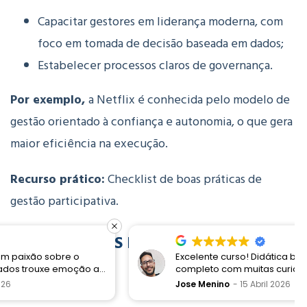
Capacitar gestores em liderança moderna, com
foco em tomada de decisão baseada em dados;
Estabelecer processos claros de governança.
Por exemplo,
a Netflix é conhecida pelo modelo de
gestão orientado à confiança e autonomia, o que gera
maior eficiência na execução.
Recurso prático:
Checklist de boas práticas de
gestão participativa.
6. PROBLEMAS DE COMUNICAÇÃO
INTERNA
Excelente curso! Didática boa e conteúdo
completo com muitas curiosidades sobre os
processos Disney e a proposta de encantamento
Jose Menino
15 Abril 2026
Solução prática: