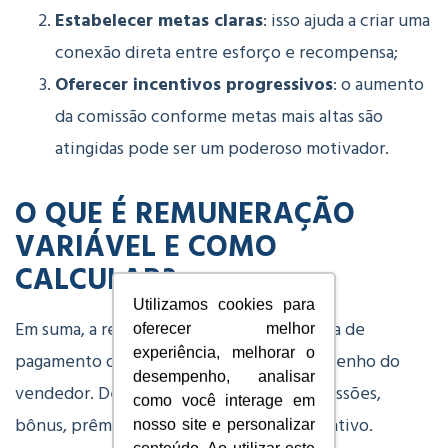
Estabelecer metas claras
: isso ajuda a criar uma
conexão direta entre esforço e recompensa;
Oferecer incentivos progressivos
: o aumento
da comissão conforme metas mais altas são
atingidas pode ser um poderoso motivador.
O QUE É REMUNERAÇÃO
VARIÁVEL E COMO
CALCULAR?
Utilizamos cookies para
Em suma, a remuneração variável é a forma de
oferecer melhor
experiência, melhorar o
pagamento que varia conforme o desempenho do
desempenho, analisar
vendedor. Dessa forma, pode incluir comissões,
como você interage em
bônus, prêmios ou outras formas de incentivo.
nosso site e personalizar