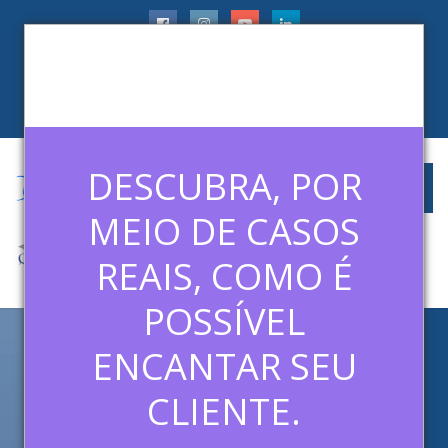
faleconosco@ledermanconsulting.com.br
(11) 99788-6745
CLIENTES
ARTIGOS
MÍDIAS
CONTATO
DESCUBRA, POR
MEIO DE CASOS
REAIS, COMO É
POSSÍVEL
ENCANTAR SEU
PLANO DE REMUNERAÇÃO
PARA VENDEDORES: FIXO X
CLIENTE.
VARIÁVEL