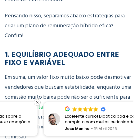
Pensando nisso, separamos abaixo estratégias para
criar um plano de remuneração híbrido eficaz.
Confira!
1. EQUILÍBRIO ADEQUADO ENTRE
FIXO E VARIÁVEL
Em suma, um valor fixo muito baixo pode desmotivar
vendedores que buscam estabilidade, enquanto uma
comissão muito baixa pode não ser o suficiente para
incentivar a alta performance
. Por isso, é importante
pesquisar o mercado e definir um valor competitivo
Excelente curso! Didática boa e conteúdo
completo com muitas curiosidades sobre os
para o salário fixo e um percentual atraente para a
processos Disney e a proposta de encantamento
Jose Menino
15 Abril 2026
comissão.