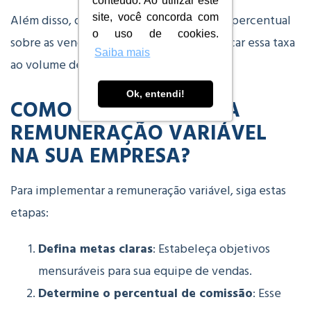
conteúdo. Ao utilizar este
Além disso, o cálculo envolve definir um percentual
site, você concorda com
o uso de cookies.
sobre as vendas ou metas atingidas e aplicar essa taxa
Saiba mais
ao volume de vendas.
Ok, entendi!
COMO IMPLEMENTAR A
REMUNERAÇÃO VARIÁVEL
NA SUA EMPRESA?
Para implementar a remuneração variável, siga estas
etapas:
Defina metas claras
: Estabeleça objetivos
mensuráveis para sua equipe de vendas.
Determine o percentual de comissão
: Esse