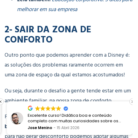
melhorar em sua empresa
2- SAIR DA ZONA DE
CONFORTO
Outro ponto que podemos aprender com a Disney é:
as soluções dos problemas raramente ocorrem em
uma zona de espaço da qual estamos acostumados!
Ou seja, durante o desafio a gente tende estar em um
ambiente familiar, na nossa zona de conforto.
Porém,
é necessário ir além do comodismo e
Excelente curso! Didática boa e conteúdo
completo com muitas curiosidades sobre os
buscar soluções em ambientes diferentes
. Mas,
processos Disney e a proposta de encantamento
Jose Menino
15 Abril 2026
para não gerar desconforto podemos adotar algumas