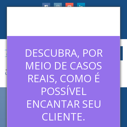
faleconosco@ledermanconsulting.com.br
(11) 99788-6745
CLIENTES
ARTIGOS
MÍDIAS
CONTATO
DESCUBRA, POR
MEIO DE CASOS
REAIS, COMO É
POSSÍVEL
ENCANTAR SEU
DESAFIOS NAS EMPRESAS: O
QUE A DISNEY PODE NOS
CLIENTE.
ENSINAR?